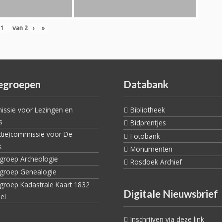
van
2
›
»
egroepen
Databank
ssie voor Lezingen en
Bibliotheek
s
Bidprentjes
ctie)commissie voor De
Fotobank
k
Monumenten
egroep Archeologie
Rosdoek Archief
egroep Genealogie
egroep Kadastrale Kaart 1832
Digitale Nieuwsbrief
el
Inschrijven via deze link