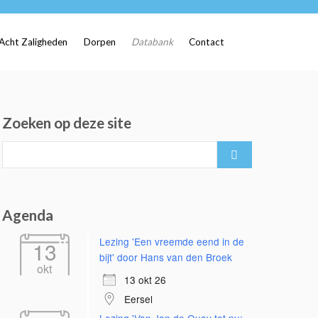
Acht Zaligheden
Dorpen
Databank
Contact
Zoeken op deze site
Search
for:
Agenda
Lezing 'Een vreemde eend in de
13
bijt' door Hans van den Broek
okt
13 okt 26
Eersel