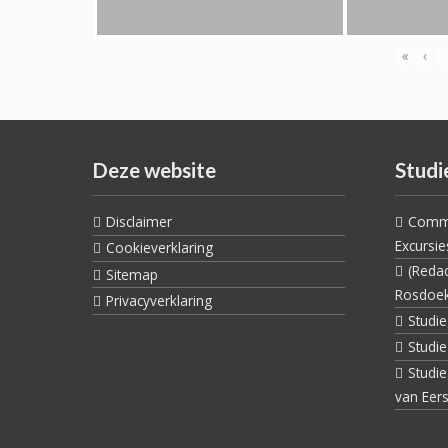
«
‹
Deze website
Studi
Disclaimer
Commi
Excursie
Cookieverklaring
(Reda
Sitemap
Rosdoe
Privacyverklaring
Studi
Studi
Studi
van Eers