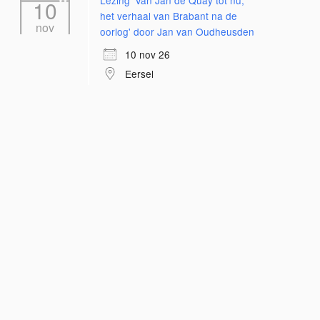
Lezing 'Van Jan de Quay tot nu;
10
het verhaal van Brabant na de
nov
oorlog' door Jan van Oudheusden
10 nov 26
Eersel