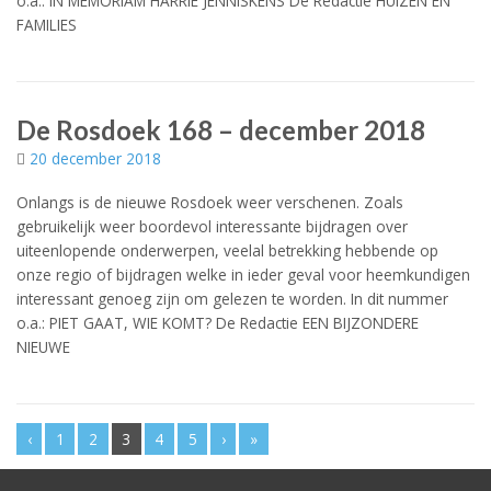
o.a.: IN MEMORIAM HARRIE JENNISKENS De Redactie HUIZEN EN
FAMILIES
De Rosdoek 168 – december 2018
20 december 2018
Onlangs is de nieuwe Rosdoek weer verschenen. Zoals
gebruikelijk weer boordevol interessante bijdragen over
uiteenlopende onderwerpen, veelal betrekking hebbende op
onze regio of bijdragen welke in ieder geval voor heemkundigen
interessant genoeg zijn om gelezen te worden. In dit nummer
o.a.: PIET GAAT, WIE KOMT? De Redactie EEN BIJZONDERE
NIEUWE
‹
1
2
3
4
5
›
»