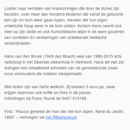
Luister naar verhalen van krankzinnigen die door de duivel zijn
bezeten, over meer dan honderd kinderen die vanaf de geboorte
lam zijn en toch weer gaan lopen, mensen die hun eigen
ontwrichte heup weer in de kom zetten. Kortom Hans neemt ons
mee op zijn vlotte en ook humoristische wijze in de ware goudmijn
van vondsten en verklaringen van onbekende medische
verschijnselen.
Hans van den Broek (1949 den Bosch) was van 1980-2015 arts-
radioloog in het Elkerliek ziekenhuis in Helmond. Hans wil met zijn
lezingen een totaalbeeld schetsen van de geneeskunde zoals
onze voorouders die hebben meegemaakt.
Niet-leden zijn van harte welkom. Zij betalen 5 euro pp, maar
krijgen daarvoor ook koffie en thee in de pauze.
Inlichtingen bij Frans Teunis tel 0497-515188.
Foto: “Paulus geneest de man die niet kon lopen, Karel du Jardin,
1663” – verkregen via
het Rijksmuseum