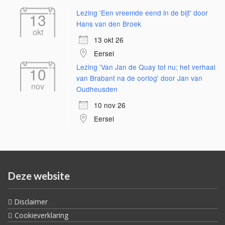
Lezing 'Een vreemde eend in de bijt' door
13
Hans van den Broek
okt
13 okt 26
Eersel
Lezing 'Van Jan de Quay tot nu; het verhaal
10
van Brabant na de oorlog' door Jan van
nov
Oudheusden
10 nov 26
Eersel
Deze website
Disclaimer
Cookieverklaring