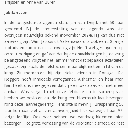
Thijssen en Anne van Buren.
Jubilarissen
In de toegestuurde agenda staat Jan van Deijck met 50 jaar
genoemd. Bij de samenstelling van de agenda was zijn
overlijden nauwelijks bekend (november 2024). Hij kan dus niet
aanwezig zijn. Wim Jacobs uit Valkenswaard is ook een 50-jarige
jubilaris en kan ook niet aanwezig zijn. Heeft wel gereageerd op
onze uitnodiging en gaf aan dat hij de ontwikkelingen bij de kring
belangstellend volgt en het jammer vindt dat bepaalde activiteiten
gestaakt zijn zoals de fietstochten maar blijft niettemin lid van de
kring. Zit momenteel bij zijn zieke vriendin in Portugal. Ria
Neggers heeft inmiddels verregaande Alzheimer en haar man
Bart heeft ons meegegeven dat zij een toespraak e.d. niet meer
aankan. Was verguld met onze felicitatie en in samenspraak
hebben we besloten dat de kring een bloemstuk laat bezorgen
rond deze jaarvergadering. Tenslotte is mevr. J . Braspenning 50
jaar lid maar ziet af van aanwezigheid hier vanwege haar 97-
jarige leeftijd. Ook haar hebben we vandaag bloemen laten
bezorgen. Tot grote verrassing van de voorzitter alsmede de rest