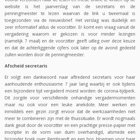
website is het jaarverslag van de secretaris en de
penningmeester te lezen waarvan de link u tweemaal is
toegezonden via de nieuwsbrief. Het verslag was duidelijk en
zeer informatief aldus de voorzitter. Er komt een vraag vanuit de
vergadering waarom er gekozen is voor minder lezingen
(namelijk 7 maal) en de voorzitter geeft uitleg over deze keuze
en dat de achterliggende cijfers ook later op de avond gedeeld
zullen worden door de penningmeester.
Afscheid secretaris
Er volgt een dankwoord naar aftredend secretaris voor haar
aanhoudende enthousiasme 7 jaar lang waarbij er ook tijdens
een bijzondere tijd vergaderd moest worden: de corona-tijdperk.
Dit zorgde voor verschillende onhandige vergadermomenten
maar nu ook voor een leuke anekdote. Meer werken en
inmiddels een gezin zorgt ervoor dat de werkzaamheden niet
meer te combineren zijn met de thuissituatie. Er wordt nogmaals
dank geuit door de voorzitter en een prachtige presse-papier met
inscriptie in de vorm van duim overhandigd, alsmede een
bijzonder boek over Rembrandt en een bos bloemen voor haar