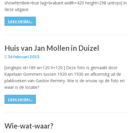
showhtmllink=true tag=brabant width=420 height=298 unit=px] In
deze uitgave
Lees verder...
Huis van Jan Mollen in Duizel
16 februari 2013
[singlepic id=189 w=120 h=120 ] Deze foto is gemaakt door
Kapelaan Gommers tussen 1920 en 1930 en afkomstig uit de
plakboeken van Gaston Remery. Wie is de vrouw op de foto en
waar is de locatie?
Lees verder...
Wie-wat-waar?