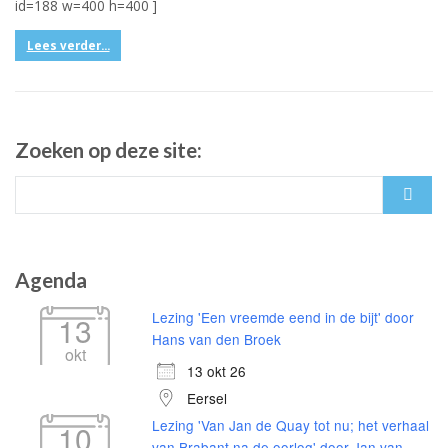
id=188 w=400 h=400 ]
Lees verder...
Zoeken op deze site:
Search
for:
Agenda
Lezing 'Een vreemde eend in de bijt' door
13
Hans van den Broek
okt
13 okt 26
Eersel
Lezing 'Van Jan de Quay tot nu; het verhaal
10
van Brabant na de oorlog' door Jan van