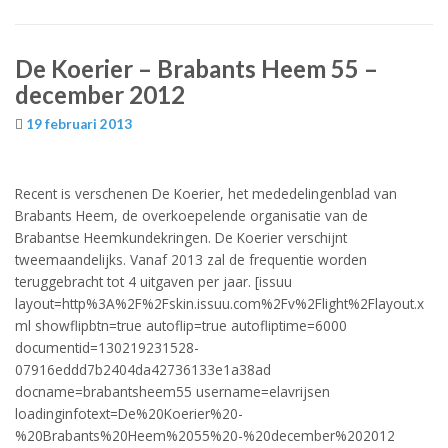
De Koerier – Brabants Heem 55 –
december 2012
19 februari 2013
Recent is verschenen De Koerier, het mededelingenblad van
Brabants Heem, de overkoepelende organisatie van de
Brabantse Heemkundekringen. De Koerier verschijnt
tweemaandelijks. Vanaf 2013 zal de frequentie worden
teruggebracht tot 4 uitgaven per jaar. [issuu
layout=http%3A%2F%2Fskin.issuu.com%2Fv%2Flight%2Flayout.x
ml showflipbtn=true autoflip=true autofliptime=6000
documentid=130219231528-
07916eddd7b2404da42736133e1a38ad
docname=brabantsheem55 username=elavrijsen
loadinginfotext=De%20Koerier%20-
%20Brabants%20Heem%2055%20-%20december%202012