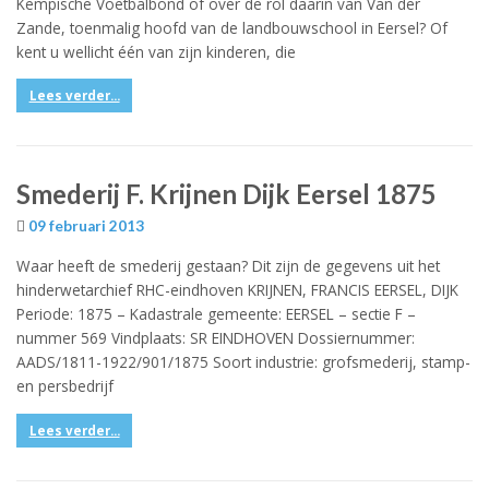
Kempische Voetbalbond of over de rol daarin van Van der
Zande, toenmalig hoofd van de landbouwschool in Eersel? Of
kent u wellicht één van zijn kinderen, die
Lees verder...
Smederij F. Krijnen Dijk Eersel 1875
09 februari 2013
Waar heeft de smederij gestaan? Dit zijn de gegevens uit het
hinderwetarchief RHC-eindhoven KRIJNEN, FRANCIS EERSEL, DIJK
Periode: 1875 – Kadastrale gemeente: EERSEL – sectie F –
nummer 569 Vindplaats: SR EINDHOVEN Dossiernummer:
AADS/1811-1922/901/1875 Soort industrie: grofsmederij, stamp-
en persbedrijf
Lees verder...