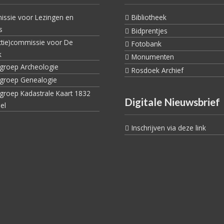
ssie voor Lezingen en
Bibliotheek
s
Bidprentjes
ctie)commissie voor De
Fotobank
k
Monumenten
egroep Archeologie
Rosdoek Archief
egroep Genealogie
egroep Kadastrale Kaart 1832
Digitale Nieuwsbrief
el
Inschrijven via deze link