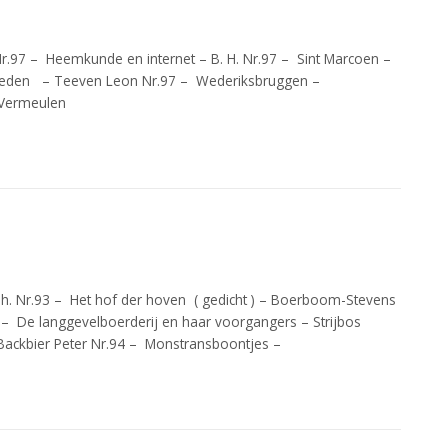
r.97 – Heemkunde en internet – B. H. Nr.97 – Sint Marcoen –
igheden – Teeven Leon Nr.97 – Wederiksbruggen –
– Vermeulen
h. Nr.93 – Het hof der hoven ( gedicht ) – Boerboom-Stevens
3 – De langgevelboerderij en haar voorgangers – Strijbos
 Backbier Peter Nr.94 – Monstransboontjes –