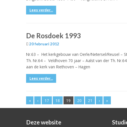
Lees verder...
De Rosdoek 1993
20 februari 2012
Nr.63 – Het kerkgebouw van Oerle/Netersel/Reusel – Str
Th. Nr.64 – Veldhoven 70 jaar – Aalst van der Th. Nr.64
aan de kerk van Riethoven – Hagen
Lees verder...
«
‹
17
18
19
20
21
›
»
Deze website
Studi