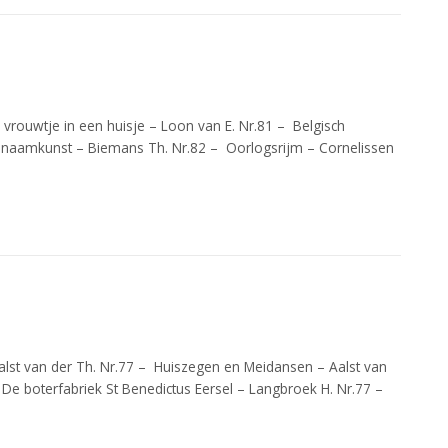
vrouwtje in een huisje – Loon van E. Nr.81 – Belgisch
n naamkunst – Biemans Th. Nr.82 – Oorlogsrijm – Cornelissen
lst van der Th. Nr.77 – Huiszegen en Meidansen – Aalst van
 De boterfabriek St Benedictus Eersel – Langbroek H. Nr.77 –