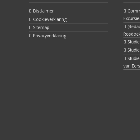
Disclaimer
Commi
Excursie
Cookieverklaring
(Reda
Sitemap
Rosdoe
Privacyverklaring
Studi
Studi
Studi
van Eers