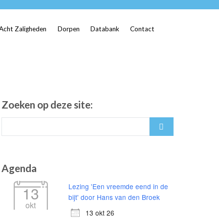
Acht Zaligheden
Dorpen
Databank
Contact
Zoeken op deze site:
Search
for:
Agenda
Lezing 'Een vreemde eend in de
13
bijt' door Hans van den Broek
okt
13 okt 26