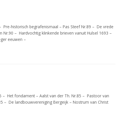
 – Pre-historisch begrafenismaal – Pas Steef Nr.89 – De vrede
 Nr.90 – Hardvochtig klinkende brieven vanuit Hulsel 1693 –
oeger eeuwen –
.85 – Het fondament – Aalst van der Th. Nr.85 – Pastoor van
r.85 – De landbouwvereniging Bergeijk – Nostrum van Christ