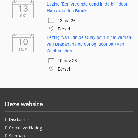
Lezing 'Een vreemde eend in de bijt' door
13
Hans van den Broek
okt
13 okt 26
Eersel
Lezing 'Van Jan de Quay tot nu; het verhaal
10
van Brabant na de oorlog' door Jan van
nov
Oudheusden
10 nov 26
Eersel
Deze website
Disclaimer
Cookieverklaring
Sitemap