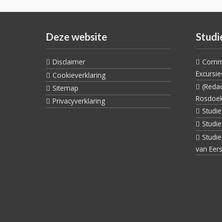
navigation
Deze website
Studi
Disclaimer
Commi
Excursie
Cookieverklaring
(Reda
Sitemap
Rosdoe
Privacyverklaring
Studi
Studi
Studi
van Eers