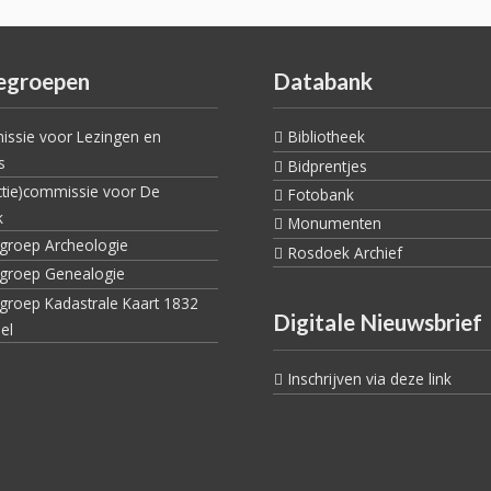
egroepen
Databank
ssie voor Lezingen en
Bibliotheek
s
Bidprentjes
ctie)commissie voor De
Fotobank
k
Monumenten
egroep Archeologie
Rosdoek Archief
egroep Genealogie
egroep Kadastrale Kaart 1832
Digitale Nieuwsbrief
el
Inschrijven via deze link