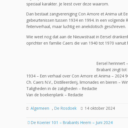
speciaal karakter. Je leest over deze waarom.
Dan bestaat zangvereniging Con Amore et Anima uit Eer
gebeurtenissen tussen 1934 en 1994. In een volgende Ro
feitenverhaal, maar luchtig en anekdotisch geschreven.
Wie weet nog dat aan de Nieuwstraat in Eersel drankenh
oprichter en familie Caers die van 1940 tot 1970 vanui
Eersel herinnert 
Brabant zingt to
1934 – Een verhaal over Con Amore et Anima – 2024 90 
Ch. Caers N.V., Distilleerderij, limonades en bieren – Wi
Taligheden in de zaligheden – Redactie
Van de boekenplank – Redactie
Algemeen
,
De Rosdoek
14 oktober 2024
Post
De Koerier 101 – Brabants Heem – Juni 2024