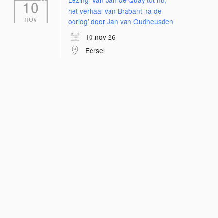
Lezing 'Van Jan de Quay tot nu;
10
het verhaal van Brabant na de
nov
oorlog' door Jan van Oudheusden
10 nov 26
Eersel