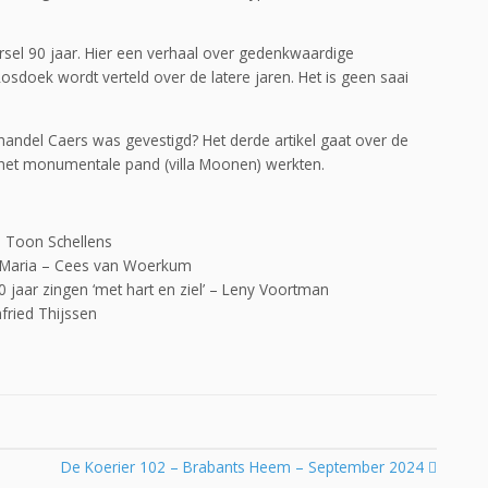
sel 90 jaar. Hier een verhaal over gedenkwaardige
sdoek wordt verteld over de latere jaren. Het is geen saai
andel Caers was gevestigd? Het derde artikel gaat over de
t het monumentale pand (villa Moonen) werkten.
– Toon Schellens
t Maria – Cees van Woerkum
jaar zingen ‘met hart en ziel’ – Leny Voortman
nfried Thijssen
De Koerier 102 – Brabants Heem – September 2024