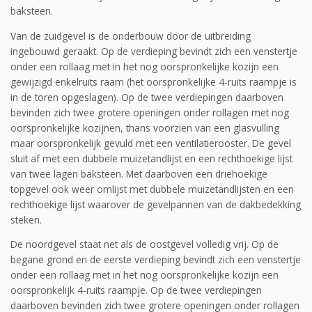
baksteen.
Van de zuidgevel is de onderbouw door de uitbreiding
ingebouwd geraakt. Op de verdieping bevindt zich een venstertje
onder een rollaag met in het nog oorspronkelijke kozijn een
gewijzigd enkelruits raam (het oorspronkelijke 4-ruits raampje is
in de toren opgeslagen). Op de twee verdiepingen daarboven
bevinden zich twee grotere openingen onder rollagen met nog
oorspronkelijke kozijnen, thans voorzien van een glasvulling
maar oorspronkelijk gevuld met een ventilatierooster. De gevel
sluit af met een dubbele muizetandlijst en een rechthoekige lijst
van twee lagen baksteen. Met daarboven een driehoekige
topgevel ook weer omlijst met dubbele muizetandlijsten en een
rechthoekige lijst waarover de gevelpannen van de dakbedek­king
steken.
De noordgevel staat net als de oostgevel volledig vrij. Op de
begane grond en de eerste ver­dieping bevindt zich een venstertje
onder een rollaag met in het nog oorspronkelijke kozijn een
oorspronkelijk 4-ruits raampje. Op de twee verdiepingen
daarboven bevinden zich twee gro­tere openingen onder rollagen