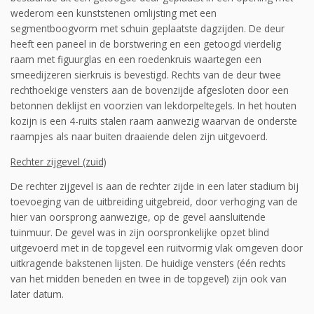
wederom een kunststenen omlijsting met een
segmentboogvorm met schuin geplaatste dagzijden. De deur
heeft een paneel in de borstwering en een getoogd vierdelig
raam met figuurglas en een roedenkruis waartegen een
smeedijzeren sierkruis is bevestigd. Rechts van de deur twee
rechthoekige vensters aan de bovenzijde afgesloten door een
betonnen deklijst en voorzien van lekdorpeltegels. In het houten
kozijn is een 4-ruits stalen raam aanwezig waarvan de onderste
raampjes als naar buiten draaiende delen zijn uit­gevoerd.
Rechter zijgevel (zuid)
De rechter zijgevel is aan de rechter zijde in een later stadium bij
toevoeging van de uit­brei­ding uitgebreid, door verhoging van de
hier van oorsprong aanwezige, op de gevel aan­sluitende
tuinmuur. De gevel was in zijn oorspronkelijke opzet blind
uitgevoerd met in de top­gevel een ruitvormig vlak omgeven door
uitkragende bakstenen lijsten. De huidige vensters (één rechts
van het midden beneden en twee in de topgevel) zijn ook van
later datum.