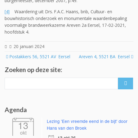
burgemeester, december 2007, p.49.
[4]
Waardering uit: Drs. F.A.C. Haans, bnb, Cultuur- en
bouwhistorisch onderzoek en monumentale waardenbepaling
voormalige brandweerkazerne Areven 2a Eersel, 17-02-2021,
hoofdstuk 4.
20 januari 2024
Post
Postakkers 56, 5521 AV Eersel
Areven 4, 5521 BA Eersel
navigation
Zoeken op deze site:
Search
for:
Agenda
Lezing 'Een vreemde eend in de bijt' door
13
Hans van den Broek
okt
13 okt 26