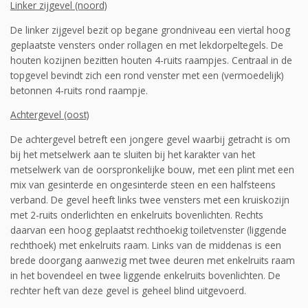
Linker zijgevel (noord)
De linker zijgevel bezit op begane grondniveau een viertal hoog
geplaatste vensters onder rol­lagen en met lekdorpeltegels. De
houten kozijnen bezitten houten 4-ruits raampjes. Centraal in de
topgevel bevindt zich een rond venster met een (vermoedelijk)
betonnen 4-ruits rond raampje.
Achtergevel (oost)
De achtergevel betreft een jongere gevel waarbij getracht is om
bij het metselwerk aan te sluiten bij het karakter van het
metselwerk van de oorspronkelijke bouw, met een plint met een
mix van gesinterde en ongesinterde steen en een halfsteens
verband. De gevel heeft links twee vensters met een kruiskozijn
met 2-ruits onderlichten en enkelruits bovenlichten. Rechts
daarvan een hoog geplaatst rechthoekig toiletvenster (liggende
rechthoek) met enkelruits raam. Links van de middenas is een
brede doorgang aanwezig met twee deuren met enkelruits raam
in het bovendeel en twee liggende enkelruits bovenlichten. De
rechter heft van deze gevel is geheel blind uitgevoerd.