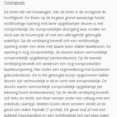
Torengevels
De toren telt vier bouwlagen. Van de toren is de oostgevel de
hoofdgevel. De thans op de begane grond aanwezige brede
rechthoekige opening met twee opgeklampte deuren is niet
oorspronkelijk. De oorspronkelijke doorgang was smaller en
sloot aan de bovenzijde af met een uitkragende getoogde
waterlijst. Op de verdieping bevindt zich een rechthoekige
opening onder een strek met daarin twee vlakke laaddeuren. De
opening is nog oorspronkelijk, de deu­ren waren vermoedelijk
oorspronkelijk opgeklampt (strokendeuren). Op de tweede
verdieping bevindt zich wederom een nog oorspronkelijke
laaddeuropening, hier onder een segmentboog met kuststenen
geboortestenen. De in het getoogde kozijn opgenomen vlakke
deuren zijn vermoedelijk in deze vorm niet oorspronkelijk. De
deuren waren vermoedelijk oorspronkelijk opgeklampt (de
tekening toont strokendeuren). Op de derde verdieping bevindt
zich links en rechts een klein venster onder een rollaag met een
enkelruits raampje. Midden boven deze vensters steekt uit de
gevel een stalen hijsbalk (T-profiel). De gevel sluit af met een
dubbele muizetandlijst en een rechthoekige lijst van twee lagen