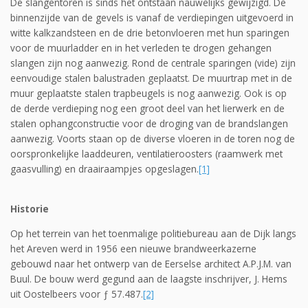
De slangentoren is sinds het ontstaan nauwelijks gewijzigd. De
binnenzijde van de gevels is vanaf de verdiepingen uitgevoerd in
witte kalkzandsteen en de drie betonvloeren met hun sparingen
voor de muurladder en in het verleden te drogen gehangen
slangen zijn nog aan­wezig. Rond de centrale sparingen (vide) zijn
eenvoudige stalen balustraden geplaatst. De muurtrap met in de
muur geplaatste stalen trapbeugels is nog aanwezig. Ook is op
de derde verdieping nog een groot deel van het lierwerk en de
stalen ophangconstructie voor de droging van de brandslangen
aanwezig. Voorts staan op de diverse vloeren in de toren nog de
oorspronkelijke laaddeuren, ventilatieroosters (raamwerk met
gaasvulling) en draairaampjes opgeslagen.
[1]
Historie
Op het terrein van het toenmalige politiebureau aan de Dijk langs
het Areven werd in 1956 een nieuwe brandweerkazerne
gebouwd naar het ontwerp van de Eerselse architect A.P.J.M. van
Buul. De bouw werd gegund aan de laagste inschrijver, J. Hems
uit Oostelbeers voor ƒ 57.487.
[2]