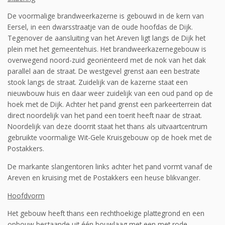
De voormalige brandweerkazerne is gebouwd in de kern van
Eersel, in een dwarsstraatje van de oude hoofdas de Dijk.
Tegenover de aansluiting van het Areven ligt langs de Dijk het
plein met het gemeentehuis. Het brandweerkazernegebouw is
overwegend noord-zuid georiënteerd met de nok van het dak
parallel aan de straat. De westgevel grenst aan een bestrate
stook langs de straat. Zuidelijk van de kazerne staat een
nieuwbouw huis en daar weer zuidelijk van een oud pand op de
hoek met de Dijk. Achter het pand grenst een parkeerterrein dat
direct noordelijk van het pand een toerit heeft naar de straat.
Noordelijk van deze doorrit staat het thans als uitvaartcentrum
gebruikte voormalige Wit-Gele Kruisgebouw op de hoek met de
Postakkers.
De markante slangentoren links achter het pand vormt vanaf de
Areven en kruising met de Postakkers een heuse blikvanger.
Hoofdvorm
Het gebouw heeft thans een rechthoekige plattegrond en een
opbouw bestaande uit één bouwlaag met een met rode