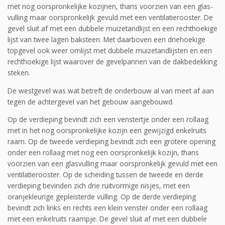
met nog oorspronkelijke kozijnen, thans voorzien van een glas­
vulling maar oorspronkelijk gevuld met een ventilatierooster. De
gevel sluit af met een dubbele muizetandlijst en een rechthoekige
lijst van twee lagen baksteen. Met daarboven een drie­hoekige
topgevel ook weer omlijst met dubbele muizetandlijsten en een
rechthoekige lijst waarover de gevelpannen van de dakbedekking
steken.
De westgevel was wat betreft de onderbouw al van meet af aan
tegen de achtergevel van het gebouw aangebouwd.
Op de verdieping bevindt zich een venstertje onder een rollaag
met in het nog oorspronkelijke kozijn een gewijzigd enkelruits
raam. Op de tweede verdieping bevindt zich een grotere opening
onder een rollaag met nog een oorspronkelijk kozijn, thans
voorzien van een glasvulling maar oorspronkelijk gevuld met een
ventilatierooster. Op de scheiding tussen de tweede en derde
verdieping bevinden zich drie ruitvormige nisjes, met een
oranjekleurige gepleisterde vulling. Op de derde verdieping
bevindt zich links en rechts een klein venster onder een rollaag
met een enkelruits raampje. De gevel sluit af met een dubbele