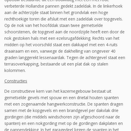
verbeterde Hollandse pannen gedekt zadeldak. In de linkerhoek
aan de achterzijde staat binnen het grondvlak een hoge
rechthoekige toren die afsluit met een zadeldak over topgevels.
Op de nok van het hoofddak staan twee gemetselde
schoorstenen, de topgevel aan de noordzijde heeft een door de
nok gestoken hals met een ezelsrugafdekking. Rechts van het
midden op het voorschild staat een dakkapel met een 4-ruits
draairaam en een, vanwege de dakhelling van ongeveer 40
graden langgerekt lessenaardak. Tegen de achtergevel staat een
terrasoverkapping, bestaande uit een plat dak op stalen
kolommen.
Constructies
De constructieve kern van het kazernegebouw bestaat uit
gemetselde gevels met spouw en een drietal houten spanten
met een zogenaamde hangwerkconstructie. De spanten dragen
samen met de kopgevels en een brandgevel per dakvlak drie
gordingen (die middels wind­schoren zijn afgeschoord naar de
spanten) en een nokgording met op de gordingen dakplaten en
de pannendekking. In het garagedeel liggen de spanten in het