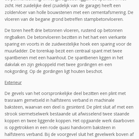
zicht. Het zuidelijke deel (zuidelijk van de garage) heeft een
zoldervloer van holle bouwstenen met een cementafsme­ring. De
vloeren van de begane grond betreffen stampbetonvloeren.
De toren heeft drie betonnen vloeren, rustend op betonnen
ringbalken. De betonvloeren bezitten in het hart een vierkante
sparing en voorts in de zuidwestelijke hoek een sparing voor de
muurladder. De torenkap bezit een centraal spant met twee
spantbenen met een haanhout. De spantbenen liggen in het
dakvlak en zijn gekoppeld met twee gordingen en een
nokgording. Op de gordingen ligt houten beschot.
Exterieur
De gevels van het oorspronkelijke deel bezitten een plint met
trasraam gemetseld in halfsteens verband in machinale
baksteen, waarvan een deel is gesinterd. De plint sluit af met een
strook siermetselwerk bestaande uit afwisselend twee staande
koppen en twee liggende koppen. Het opgaande werk daarboven
is opgetrokken in een rode quasi handvorm baksteen in
halfsteens verband. Bij de voorgevel sluit het gevelwerk boven af