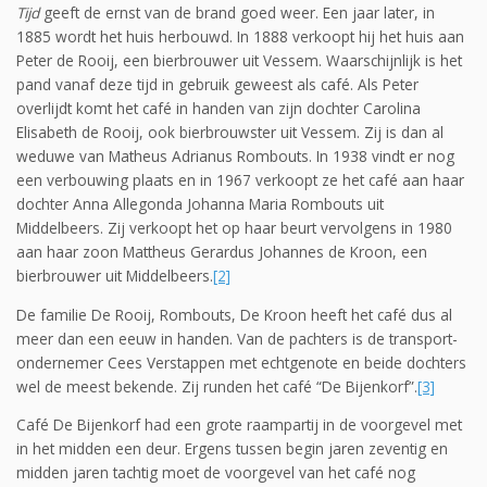
Tijd
geeft de ernst van de brand goed weer. Een jaar later, in
1885 wordt het huis herbouwd. In 1888 verkoopt hij het huis aan
Peter de Rooij, een bierbrouwer uit Vessem. Waarschijnlijk is het
pand vanaf deze tijd in gebruik geweest als café. Als Peter
overlijdt komt het café in handen van zijn dochter Carolina
Elisabeth de Rooij, ook bierbrouwster uit Vessem. Zij is dan al
weduwe van Matheus Adrianus Rombouts. In 1938 vindt er nog
een verbouwing plaats en in 1967 verkoopt ze het café aan haar
dochter Anna Allegonda Johanna Maria Rombouts uit
Middelbeers. Zij verkoopt het op haar beurt vervolgens in 1980
aan haar zoon Mattheus Gerardus Johannes de Kroon, een
bierbrouwer uit Middelbeers.
[2]
De familie De Rooij, Rombouts, De Kroon heeft het café dus al
meer dan een eeuw in handen. Van de pachters is de transport-
ondernemer Cees Verstappen met echtgenote en beide dochters
wel de meest bekende. Zij runden het café “De Bijenkorf”.
[3]
Café De Bijenkorf had een grote raampartij in de voorgevel met
in het midden een deur. Ergens tussen begin jaren zeventig en
midden jaren tachtig moet de voorgevel van het café nog