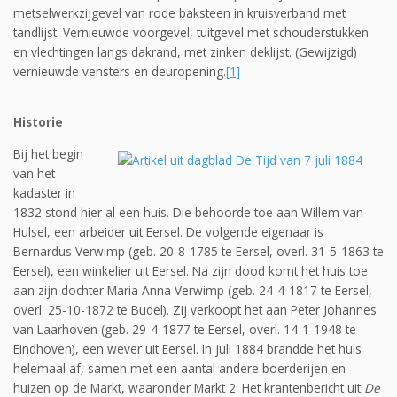
metselwerkzijgevel van rode baksteen in kruisverband met
tandlijst. Vernieuwde voorgevel, tuitgevel met schouderstukken
en vlechtingen langs dakrand, met zinken deklijst. (Gewijzigd)
vernieuwde vensters en deuropening.
[1]
Historie
Bij het begin
van het
kadaster in
1832 stond hier al een huis. Die behoorde toe aan Willem van
Hulsel, een arbeider uit Eersel. De volgende eigenaar is
Bernardus Verwimp (geb. 20-8-1785 te Eersel, overl. 31-5-1863 te
Eersel), een winkelier uit Eersel. Na zijn dood komt het huis toe
aan zijn dochter Maria Anna Verwimp (geb. 24-4-1817 te Eersel,
overl. 25-10-1872 te Budel). Zij verkoopt het aan Peter Johannes
van Laarhoven (geb. 29-4-1877 te Eersel, overl. 14-1-1948 te
Eindhoven), een wever uit Eersel. In juli 1884 brandde het huis
helemaal af, samen met een aantal andere boerderijen en
huizen op de Markt, waaronder Markt 2. Het krantenbericht uit
De