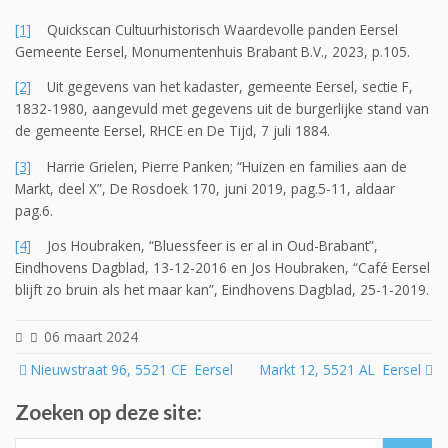
[1]
Quickscan Cultuurhistorisch Waardevolle panden Eersel
Gemeente Eersel, Monumentenhuis Brabant B.V., 2023, p.105.
[2]
Uit gegevens van het kadaster, gemeente Eersel, sectie F,
1832-1980, aangevuld met gegevens uit de burgerlijke stand van
de gemeente Eersel, RHCE en De Tijd, 7 juli 1884.
[3]
Harrie Grielen, Pierre Panken; “Huizen en families aan de
Markt, deel X”, De Rosdoek 170, juni 2019, pag.5-11, aldaar
pag.6.
[4]
Jos Houbraken, “Bluessfeer is er al in Oud-Brabant”,
Eindhovens Dagblad, 13-12-2016 en Jos Houbraken, “Café Eersel
blijft zo bruin als het maar kan”, Eindhovens Dagblad, 25-1-2019.
06 maart 2024
Post
Nieuwstraat 96, 5521 CE Eersel
Markt 12, 5521 AL Eersel
navigation
Zoeken op deze site:
Search