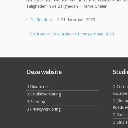
Taligheden in de Zaligheden – Harrie Grielen
De Rosdoek
21 december 2023
Post
De Koerier 96 – Brabants Heem – Maart 2023
navigation
Deze website
Studi
Disclaimer
Commi
Excursie
Cookieverklaring
(Reda
Sitemap
Rosdoe
Privacyverklaring
Studi
Studi