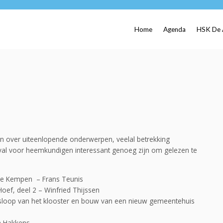
Home
Agenda
HSK De 
en over uiteenlopende onderwerpen, veelal betrekking
val voor heemkundigen interessant genoeg zijn om gelezen te
de Kempen – Frans Teunis
oef, deel 2 – Winfried Thijssen
n: sloop van het klooster en bouw van een nieuw gemeentehuis
ra Hakkens