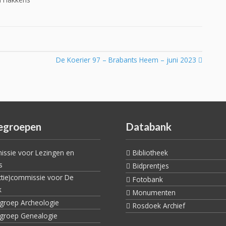
De Koerier 97 – Brabants Heem – juni 2023
egroepen
Databank
ssie voor Lezingen en
Bibliotheek
s
Bidprentjes
ctie)commissie voor De
Fotobank
k
Monumenten
egroep Archeologie
Rosdoek Archief
egroep Genealogie