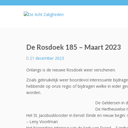
De Rosdoek 185 – Maart 2023
21 december 2023
Onlangs is de nieuwe Rosdoek weer verschenen.
Zoals gebruikelijk weer boordevol interessante bijdrag
hebbende op onze regio of bijdragen welke in ieder ge
worden.
De Geldersen in 
De Hertheuvelse H
Het St. Jacobusklooster in Eersel: Einde en nieuw begi
– Leny Voortman
Het bijzondere interieur van de kerk van Duizel – Sand