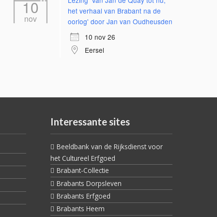
Lezing 'Van Jan de Quay tot nu;
10
het verhaal van Brabant na de
nov
oorlog' door Jan van Oudheusden
10 nov 26
Eersel
Interessante sites
Beeldbank van de Rijksdienst voor
het Cultureel Erfgoed
Brabant-Collectie
Brabants Dorpsleven
Brabants Erfgoed
Brabants Heem