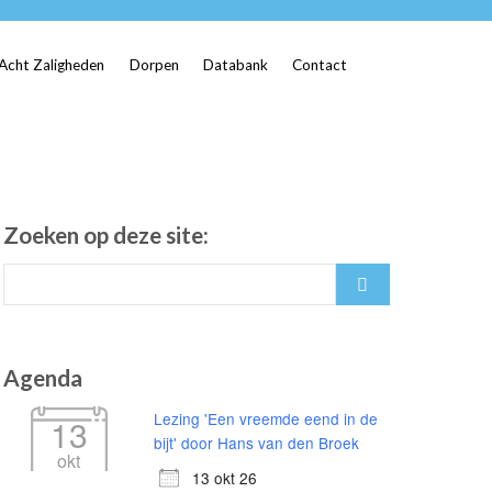
Acht Zaligheden
Dorpen
Databank
Contact
Zoeken op deze site:
Search
for:
Agenda
Lezing 'Een vreemde eend in de
13
bijt' door Hans van den Broek
okt
13 okt 26