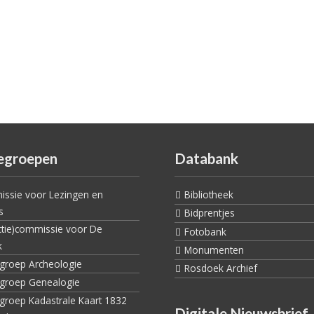
egroepen
Databank
ssie voor Lezingen en
Bibliotheek
s
Bidprentjes
ctie)commissie voor De
Fotobank
k
Monumenten
egroep Archeologie
Rosdoek Archief
egroep Genealogie
egroep Kadastrale Kaart 1832
Digitale Nieuwsbrief