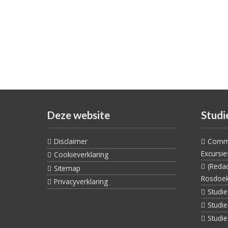
Deze website
Studi
Disclaimer
Commi
Excursie
Cookieverklaring
(Reda
Sitemap
Rosdoe
Privacyverklaring
Studi
Studi
Studi