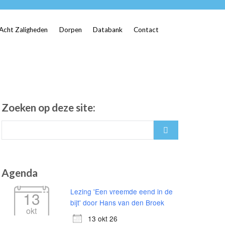
Acht Zaligheden
Dorpen
Databank
Contact
Zoeken op deze site:
Search
for:
Agenda
Lezing 'Een vreemde eend in de
13
bijt' door Hans van den Broek
okt
13 okt 26