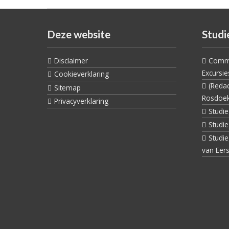
Deze website
Studi
Disclaimer
Commi
Excursie
Cookieverklaring
(Reda
Sitemap
Rosdoe
Privacyverklaring
Studi
Studi
Studi
van Eers