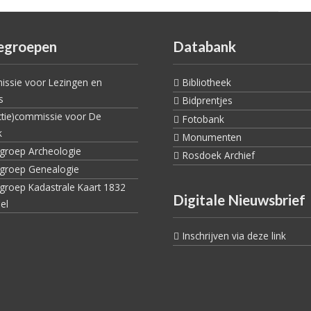
egroepen
Databank
ssie voor Lezingen en
Bibliotheek
s
Bidprentjes
ctie)commissie voor De
Fotobank
k
Monumenten
egroep Archeologie
Rosdoek Archief
egroep Genealogie
egroep Kadastrale Kaart 1832
Digitale Nieuwsbrief
el
Inschrijven via deze link