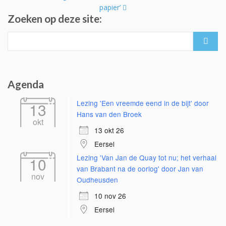
papier’
Zoeken op deze site:
Search
for:
Agenda
Lezing 'Een vreemde eend in de bijt' door
13
Hans van den Broek
okt
13 okt 26
Eersel
Lezing 'Van Jan de Quay tot nu; het verhaal
10
van Brabant na de oorlog' door Jan van
nov
Oudheusden
10 nov 26
Eersel