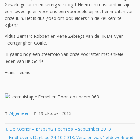
Geweldige lunch en keurig verzorgd. Heem en museumtuin zijn
een juweeltje en voor ons een voorbeeld bij het herinrichten van
onze tuin. Het is dus goed om ook elders “in de keuken” te
kijken.”
Aldus Bernard Robben en René Zebregs van de HK De Vyer
Heertganghen Goirle.
Bijgaand nog een sfeerfoto van onze voorzitter met enkele
leden van HK Goirle.
Frans Teunis
Algemeen
19 oktober 2013
Post
De Koerier – Brabants Heem 58 – september 2013
navigation
Eindhovens Dagblad 24-10-2013: Vertalen was ‘liefdewerk oud