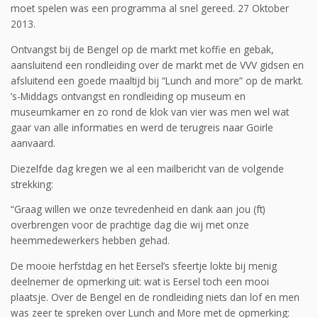
moet spelen was een programma al snel gereed. 27 Oktober
2013.
Ontvangst bij de Bengel op de markt met koffie en gebak,
aansluitend een rondleiding over de markt met de VVV gidsen en
afsluitend een goede maaltijd bij “Lunch and more” op de markt.
’s-Middags ontvangst en rondleiding op museum en
museumkamer en zo rond de klok van vier was men wel wat
gaar van alle informaties en werd de terugreis naar Goirle
aanvaard.
Diezelfde dag kregen we al een mailbericht van de volgende
strekking:
“Graag willen we onze tevredenheid en dank aan jou (ft)
overbrengen voor de prachtige dag die wij met onze
heemmedewerkers hebben gehad.
De mooie herfstdag en het Eersel’s sfeertje lokte bij menig
deelnemer de opmerking uit: wat is Eersel toch een mooi
plaatsje. Over de Bengel en de rondleiding niets dan lof en men
was zeer te spreken over Lunch and More met de opmerking: