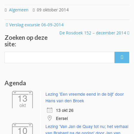
Algemeen
09 oktober 2014
Post
Verslag excursie 06-09-2014
navigation
De Rosdoek 152 – december 2014
Zoeken op deze
site:
Search
for:
Agenda
Lezing 'Een vreemde eend in de bijt' door
13
Hans van den Broek
okt
13 okt 26
Eersel
Lezing 'Van Jan de Quay tot nu; het verhaal
10
van Brabant na de oorlog' door Jan van