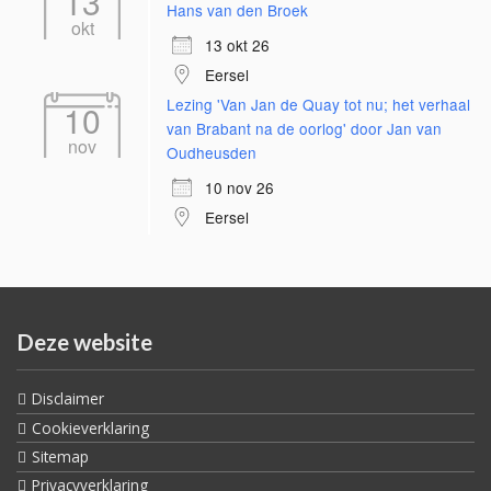
13
Hans van den Broek
okt
13 okt 26
Eersel
Lezing 'Van Jan de Quay tot nu; het verhaal
10
van Brabant na de oorlog' door Jan van
nov
Oudheusden
10 nov 26
Eersel
Deze website
Disclaimer
Cookieverklaring
Sitemap
Privacyverklaring