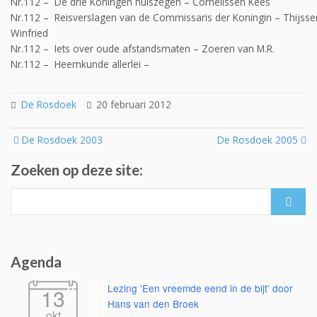
Nr.112 – De drie Koningen huiszegen – Cornelissen Kees
Nr.112 – Reisverslagen van de Commissaris der Koningin – Thijsse
Winfried
Nr.112 – Iets over oude afstandsmaten – Zoeren van M.R.
Nr.112 – Heemkunde allerlei –
De Rosdoek
20 februari 2012
Post
De Rosdoek 2003
De Rosdoek 2005
navigation
Zoeken op deze site:
Search
for:
Agenda
Lezing 'Een vreemde eend in de bijt' door
13
Hans van den Broek
okt