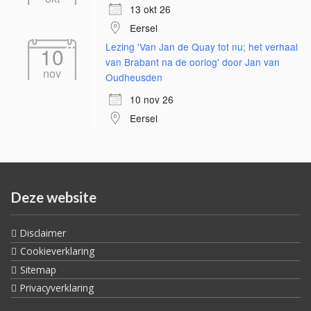
13 okt 26
Eersel
Lezing 'Van Jan de Quay tot nu; het verhaal
10
van Brabant na de oorlog' door Jan van
nov
Oudheusden
10 nov 26
Eersel
Deze website
Disclaimer
Cookieverklaring
Sitemap
Privacyverklaring