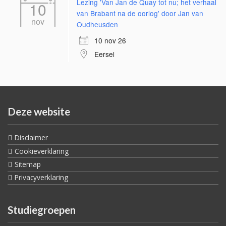
Lezing 'Van Jan de Quay tot nu; het verhaal
10
van Brabant na de oorlog' door Jan van
nov
Oudheusden
10 nov 26
Eersel
Deze website
Disclaimer
Cookieverklaring
Sitemap
Privacyverklaring
Studiegroepen