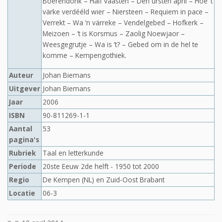
Boerendonk – Half vaasten – Den ursten april – Hoe ’t
värke verdééld wier – Niersteen – Requiem in pace –
Verrekt – Wa ’n värreke – Vendelgebed – Hofkerk –
Meizoen – ’t is Korsmus – Zaolig Noewjaor –
Weesgegrutje – Wa is ’t? – Gebed om in de hel te
komme – Kempengothiek.
Auteur
Johan Biemans
Uitgever
Johan Biemans
Jaar
2006
ISBN
90-811269-1-1
Aantal
53
pagina's
Rubriek
Taal en letterkunde
Periode
20ste Eeuw 2de helft - 1950 tot 2000
Regio
De Kempen (NL) en Zuid-Oost Brabant
Locatie
06-3