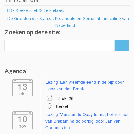
10 april 2014
Post
De Koekendief & De Kiekoek
navigation
De Gronden der Staats-, Provinciale en Gemeente-inrichting van
Nederland
Zoeken op deze site:
Search
for:
Agenda
Lezing 'Een vreemde eend in de bijt' door
13
Hans van den Broek
okt
13 okt 26
Eersel
Lezing 'Van Jan de Quay tot nu; het verhaal
10
van Brabant na de oorlog' door Jan van
nov
Oudheusden