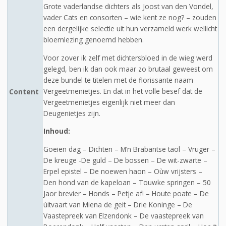
Grote vaderlandse dichters als Joost van den Vondel,
vader Cats en consorten – wie kent ze nog? – zouden
een dergelijke selectie uit hun verzameld werk wellicht
bloemlezing genoemd hebben.
Voor zover ik zelf met dichtersbloed in de wieg werd
gelegd, ben ik dan ook maar zo brutaal geweest om
deze bundel te titelen met de florissante naam
Vergeetmenietjes. En dat in het volle besef dat de
Content
Vergeetmenietjes eigenlijk niet meer dan
Deugenietjes zijn.
Inhoud:
Goeien dag – Dichten – M’n Brabantse taol – Vruger –
De kreuge -De guld – De bossen – De wit-zwarte –
Erpel epistel – De noewen haon – Oùw vrijsters –
Den hond van de kapeloan – Touwke springen – 50
Jaor brevier – Honds – Petje af! – Houte poate – De
ùitvaart van Miena de geit – Drie Koninge – De
Vaastepreek van Elzendonk – De vaastepreek van