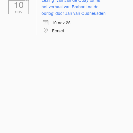
Lezing 'Van Jan de Quay tot nu;
10
het verhaal van Brabant na de
nov
oorlog' door Jan van Oudheusden
10 nov 26
Eersel