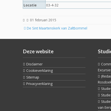
Locatie
03-4-32
01 februari 2015
Post
De Sint Maartenskerk van Zaltbommel
navigation
Deze website
Studi
Disclaimer
Commi
Excursie
Cookieverklaring
(Reda
Sitemap
Rosdoe
Privacyverklaring
Studi
Studi
Studi
van Eers