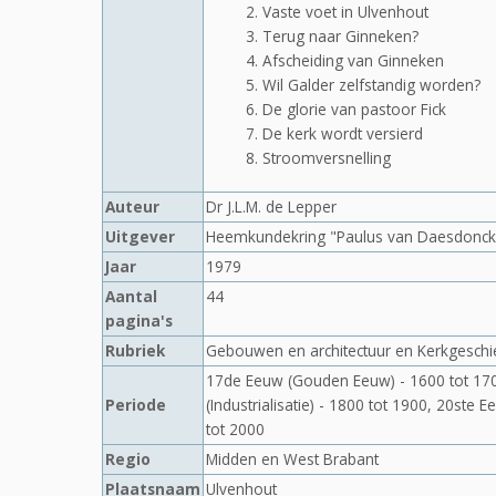
Vaste voet in Ulvenhout
Terug naar Ginneken?
Afscheiding van Ginneken
Wil Galder zelfstandig worden?
De glorie van pastoor Fick
De kerk wordt versierd
Stroomversnelling
Auteur
Dr J.L.M. de Lepper
Uitgever
Heemkundekring "Paulus van Daesdonck
Jaar
1979
Aantal
44
pagina's
Rubriek
Gebouwen en architectuur en Kerkgeschi
17de Eeuw (Gouden Eeuw) - 1600 tot 1700
Periode
(Industrialisatie) - 1800 tot 1900, 20ste 
tot 2000
Regio
Midden en West Brabant
Plaatsnaam
Ulvenhout