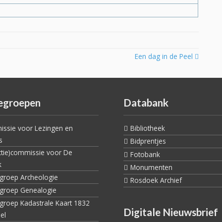
Een dag in de Peel
egroepen
Databank
ssie voor Lezingen en
Bibliotheek
s
Bidprentjes
ctie)commissie voor De
Fotobank
k
Monumenten
egroep Archeologie
Rosdoek Archief
egroep Genealogie
egroep Kadastrale Kaart 1832
Digitale Nieuwsbrief
el