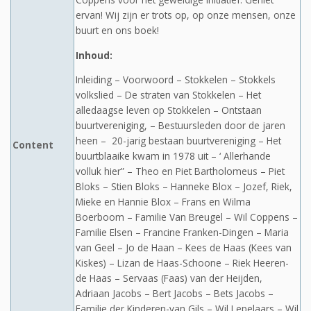
ervan! Wij zijn er trots op, op onze mensen, onze
buurt en ons boek!
Inhoud:
Inleiding – Voorwoord – Stokkelen – Stokkels
volkslied – De straten van Stokkelen – Het
alledaagse leven op Stokkelen – Ontstaan
buurtvereniging, – Bestuursleden door de jaren
heen – 20-jarig bestaan buurtvereniging – Het
Content
buurtblaaike kwam in 1978 uit – ‘ Allerhande
volluk hier” – Theo en Piet Bartholomeus – Piet
Bloks – Stien Bloks – Hanneke Blox – Jozef, Riek,
Mieke en Hannie Blox – Frans en Wilma
Boerboom – Familie Van Breugel – Wil Coppens –
Familie Elsen – Francine Franken-Dingen – Maria
van Geel – Jo de Haan – Kees de Haas (Kees van
Kiskes) – Lizan de Haas-Schoone – Riek Heeren-
de Haas – Servaas (Faas) van der Heijden,
Adriaan Jacobs – Bert Jacobs – Bets Jacobs –
Familie der Kinderen-van Gils – Wil Lepelaars – Wil