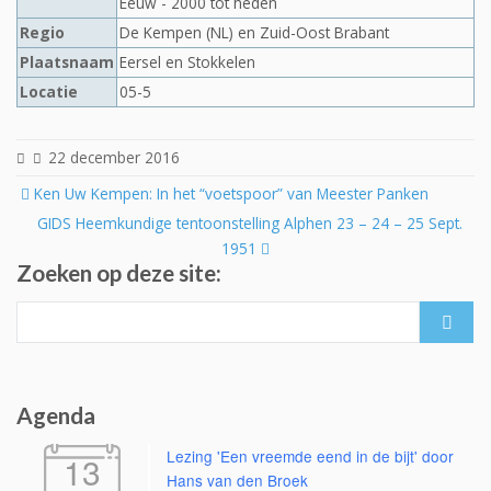
Eeuw - 2000 tot heden
Regio
De Kempen (NL) en Zuid-Oost Brabant
Plaatsnaam
Eersel en Stokkelen
Locatie
05-5
22 december 2016
Post
Ken Uw Kempen: In het “voetspoor” van Meester Panken
navigation
GIDS Heemkundige tentoonstelling Alphen 23 – 24 – 25 Sept.
1951
Zoeken op deze site:
Search
for:
Agenda
Lezing 'Een vreemde eend in de bijt' door
13
Hans van den Broek