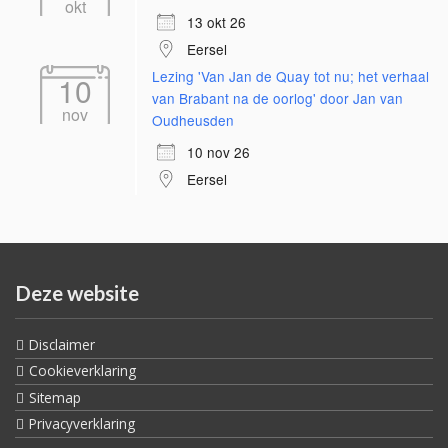
okt
13 okt 26
Eersel
Lezing 'Van Jan de Quay tot nu; het verhaal
10
van Brabant na de oorlog' door Jan van
nov
Oudheusden
10 nov 26
Eersel
Deze website
Disclaimer
Cookieverklaring
Sitemap
Privacyverklaring