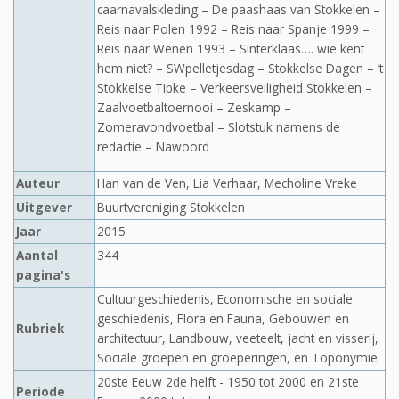
caarnavalskleding – De paashaas van Stokkelen –
Reis naar Polen 1992 – Reis naar Spanje 1999 –
Reis naar Wenen 1993 – Sinterklaas…. wie kent
hem niet? – SWpelletjesdag – Stokkelse Dagen – ’t
Stokkelse Tipke – Verkeersveiligheid Stokkelen –
Zaalvoetbaltoernooi – Zeskamp –
Zomeravondvoetbal – Slotstuk namens de
redactie – Nawoord
Auteur
Han van de Ven, Lia Verhaar, Mecholine Vreke
Uitgever
Buurtvereniging Stokkelen
Jaar
2015
Aantal
344
pagina's
Cultuurgeschiedenis, Economische en sociale
geschiedenis, Flora en Fauna, Gebouwen en
Rubriek
architectuur, Landbouw, veeteelt, jacht en visserij,
Sociale groepen en groeperingen, en Toponymie
20ste Eeuw 2de helft - 1950 tot 2000 en 21ste
Periode