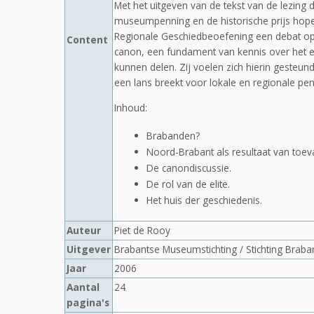
Met het uitgeven van de tekst van de lezing d
museumpenning en de historische prijs hope
Regionale Geschiedbeoefening een debat op
Content
canon, een fundament van kennis over het ei
kunnen delen. Zij voelen zich hierin gesteu
een lans breekt voor lokale en regionale pe
Inhoud:
Brabanden?
Noord-Brabant als resultaat van toeva
De canondiscussie.
De rol van de elite.
Het huis der geschiedenis.
Auteur
Piet de Rooy
Uitgever
Brabantse Museumstichting / Stichting Brab
Jaar
2006
Aantal
24
pagina's