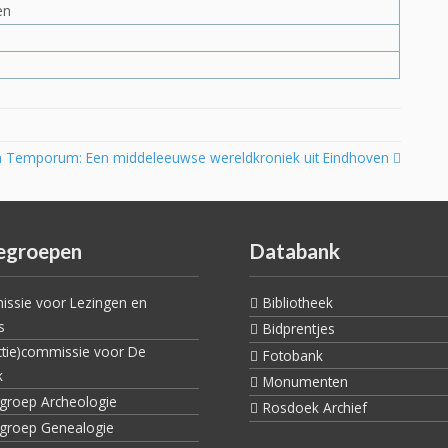
en
m Temporum: Een middeleeuwse wereldkroniek uit Eindhoven
egroepen
Databank
ssie voor Lezingen en
Bibliotheek
s
Bidprentjes
ctie)commissie voor De
Fotobank
k
Monumenten
egroep Archeologie
Rosdoek Archief
egroep Genealogie