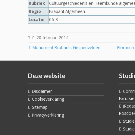
Rubriek
Cultuurgeschiedenis en Heemkunde algeme
Regio
Brabant Algemeen
Locatie
06-3
20 februari 2014
Post
Monument Brabants Gesneuvelden
Florariu
navigation
Deze website
Studi
Disclaimer
Commi
Excursie
Cookieverklaring
(Reda
Sitemap
Rosdoe
Privacyverklaring
Studi
Studi