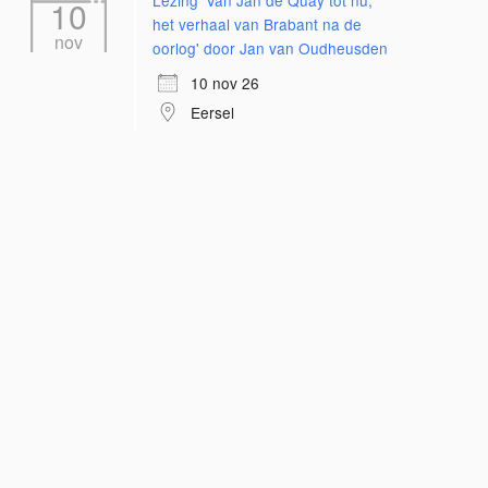
Lezing 'Van Jan de Quay tot nu;
10
het verhaal van Brabant na de
nov
oorlog' door Jan van Oudheusden
10 nov 26
Eersel