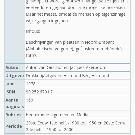
gesloopt. Er wordt gebouwd in lange, saaie rijen. Er is
veel verloren gegaan door alle mogelijke oorzaken.
Maar het meest, omdat de mensen op eigenzinnige
wijze gingen ingrijpen.
Inhoud:
Beschrijvingen van plaatsen in Noord-Brabant
(Alphabetische volgorde), geÏllustreerd met (oude)
foto’s.
Auteur
Anton van Oirschot en Jacques Akerboom
Uitgever
Drukkerij/Uitgeverij Helmond B.V., Helmond
Jaar
1978
ISBN
90.252.6701.7
Aantal
160
pagina's
Rubriek
Heemkunde algemeen en Media
20ste Eeuw 1ste helft -1900 tot 1950 en 20ste Eeuw
Periode
2de helft - 1950 tot 2000