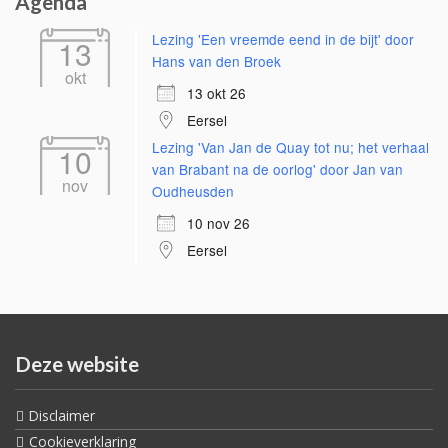
Agenda
Lezing 'Een vreemde eend in de bijt' door
13
Hans van den Broek
okt
13 okt 26
Eersel
Lezing 'Van Jan de Quay tot nu; het verhaal
10
van Brabant na de oorlog' door Jan van
nov
Oudheusden
10 nov 26
Eersel
Deze website
Disclaimer
Cookieverklaring