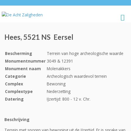
Hees, 5521 NS Eersel
Bescherming
Terrein van hoge archeologische waarde
Monumentnummer
3049 & 12391
Monument naam
Molenakkers
Categorie
Archeologisch waardevol terrein
Complex
Bewoning
Complextype
Nederzetting
Datering
IJzertijd: 800 - 12 v. Chr.
Beschrijving
Terrein met sporen van bewoning uit de IJzertijd. Er is sprake van