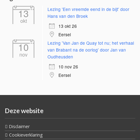
Lezing 'Een vreemde eend in de bijt' door
13
Hans van den Broek
okt
13 okt 26
Eersel
Lezing 'Van Jan de Quay tot nu; het verhaal
10
van Brabant na de oorlog' door Jan van
nov
Oudheusden
10 nov 26
Eersel
Deze website
Disclaimer
Cookieverklaring