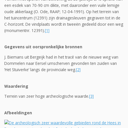
een esdek van 70-90 cm dikte, met daaronder een vuile lemige
oude akkerlaag (O. Ode, RAAP; 12-04-1991). Op het terrein van
het tuincentrum (12391) zijn drainagesleuven gegraven tot in de
C-horizont. De vindplaats wordt in tweeën gedeeld door een weg
(monumentnr. 12391).
[1]
Gegevens uit oorspronkelijke bronnen
J. Biemans uit Bergeijk had in het tracé van de nieuwe weg van
Dommelen naar Eersel urn­scherven gevonden ten zuiden van
‘Het Stuiverke’ langs de provinciale weg.
[2]
Waardering
Terrein van zeer hoge archeologische waarde.
[3]
Afbeeldingen