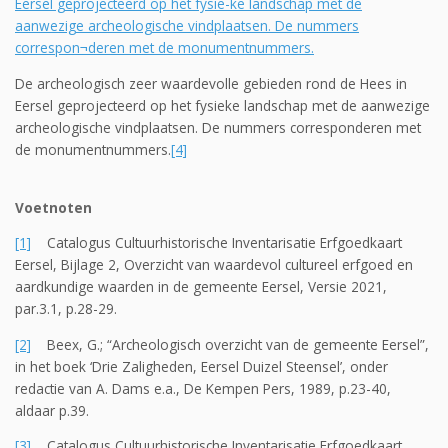
De archeologisch zeer waardevolle gebieden rond de Hees in
Eersel geprojecteerd op het fysie­ke landschap met de aanwezige
archeologische vindplaatsen. De nummers correspon­deren met
de monumentnummers.
[4]
Voetnoten
[1]
Catalogus Cultuurhistorische Inventarisatie Erfgoedkaart
Eersel, Bijlage 2, Overzicht van waardevol cultureel erfgoed en
aardkundige waarden in de gemeente Eersel, Versie 2021,
par.3.1, p.28-29.
[2]
Beex, G.; “Archeologisch overzicht van de gemeente Eersel”,
in het boek ‘Drie Zaligheden, Eersel Duizel Steensel’, onder
redactie van A. Dams e.a., De Kempen Pers, 1989, p.23-40,
aldaar p.39.
[3]
Catalogus Cultuurhistorische Inventarisatie Erfgoedkaart