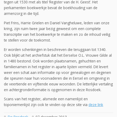
tegen uit 1530 met als titel ‘Register van de H. Geest’. Het
perkamenten boekwerkje bevat de boekhouding van de
armenzorg in die tijd.
Piet Frins, Harrie Grielen en Daniel Vangheluwe, leden van onze
kring, zijn ruim twee jaar bezig geweest om een complete
transcriptie van het boekwerkje te maken en zo de inhoud veilig
te stellen voor de toekomst.
Er worden schenkingen in beschreven die teruggaan tot 1340.
Ook blijkt uit het archiefstuk dat het Eerselse O.L. Vrouwe Gilde al
in 1480 bestond. Ook worden plaatsnamen, gehuchten en
familienamen in het register in aparte lijsten vermeld. Dit levert
weer een schat aan informatie op voor genealogen en degenen
die speuren naar hun voorvaderen die in Eersel en omgeving in
de veertiende en vijftiende eeuw woonden. De letterlijke vertaling
en achtergrondinformatie is opgenomen in deze Rosdoek.
Scans van het register, alsmede een namenlijst en
toponiemenlijst zijn ook te vinden op deze site via
deze link
De Rosdoek
07 december 2013