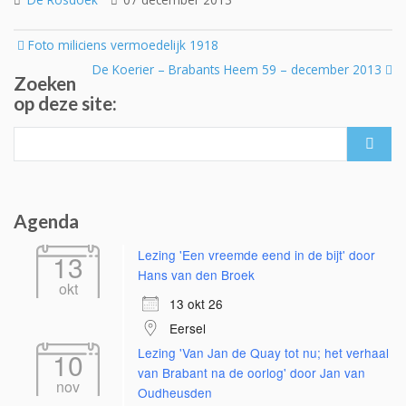
Post
Foto miliciens vermoedelijk 1918
navigation
De Koerier – Brabants Heem 59 – december 2013
Zoeken
op deze site:
Search
for:
Agenda
Lezing 'Een vreemde eend in de bijt' door
13
Hans van den Broek
okt
13 okt 26
Eersel
Lezing 'Van Jan de Quay tot nu; het verhaal
10
van Brabant na de oorlog' door Jan van
nov
Oudheusden