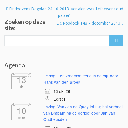
Post
Eindhovens Dagblad 24-10-2013: Vertalen was ‘liefdewerk oud
navigation
papier’
Zoeken op deze
De Rosdoek 148 – december 2013
site:
Search
for:
Agenda
Lezing 'Een vreemde eend in de bijt' door
13
Hans van den Broek
okt
13 okt 26
Eersel
Lezing 'Van Jan de Quay tot nu; het verhaal
10
van Brabant na de oorlog' door Jan van
nov
Oudheusden