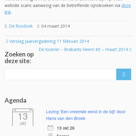
website scans aanwezig van de betreffende cijnsboeken via
deze
link
.
De Rosdoek
04 maart 2014
Post
Verslag jaarvergadering 11 februari 2014
navigation
De Koerier – Brabants Heem 60 – maart 2014
Zoeken op
deze site:
Search
for:
Agenda
Lezing 'Een vreemde eend in de bijt' door
13
Hans van den Broek
okt
13 okt 26