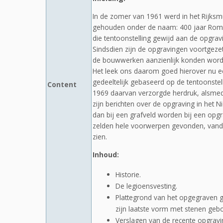
In de zomer van 1961 werd in het Rijks
gehouden onder de naam: 400 jaar Rome
die tentoonstelling gewijd aan de opgravi
Sindsdien zijn de opgravingen voortgeze
de bouwwerken aanzienlijk konden worde
Het leek ons daarom goed hierover nu een
gedeeltelijk gebaseerd op de tentoonst
Content
1969 daarvan verzorgde herdruk, alsmed
zijn berichten over de opgraving in het
dan bij een grafveld worden bij een opgrav
zelden hele voorwerpen gevonden, vandaar
zien.
Inhoud:
Historie.
De legioensvesting.
Plattegrond van het opgegraven g
zijn laatste vorm met stenen ge
Verslagen van de recente opgravi