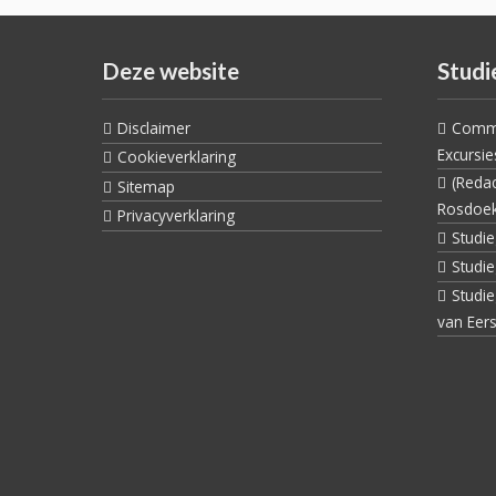
Deze website
Studi
Disclaimer
Commi
Excursie
Cookieverklaring
(Reda
Sitemap
Rosdoe
Privacyverklaring
Studi
Studi
Studi
van Eers