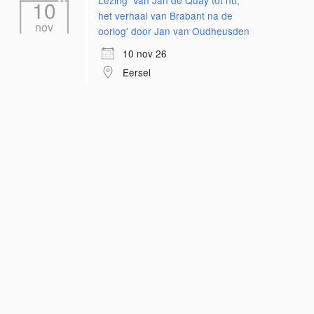
Lezing 'Van Jan de Quay tot nu;
10
het verhaal van Brabant na de
nov
oorlog' door Jan van Oudheusden
10 nov 26
Eersel