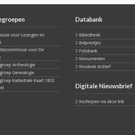
egroepen
Databank
ssie voor Lezingen en
Bibliotheek
s
Bidprentjes
ctie)commissie voor De
Fotobank
k
Monumenten
egroep Archeologie
Rosdoek Archief
egroep Genealogie
egroep Kadastrale Kaart 1832
Digitale Nieuwsbrief
el
Inschrijven via deze link