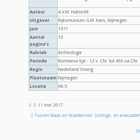
Auteur
A.V.M. Hubrecht
Uitgever
Rijksmuseum G.M. Kam, Nijmegen
Jaar
1971
Aantal
10
pagina's
Rubriek
Archeologie
Periode
Romeinse tijd - 12 v. Chr. tot 450 na Chr.
Regio
Nederland Overig
Plaatsnaam
Nijmegen
Locatie
06-5
11 mei 2017
Post
Tussen Maas en Waddenzee: Oorlogs- en evacuatieh
navigation
Du