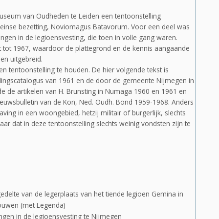
museum van Oudheden te Leiden een tentoonstelling
inse bezetting, Noviomagus Batavorum. Voor een deel was
ngen in de legioensvesting, die toen in volle gang waren.
t tot 1967, waardoor de plattegrond en de kennis aangaande
n uitgebreid.
 tentoonstelling te houden. De hier volgende tekst is
ellingscatalogus van 1961 en de door de gemeente Nijmegen in
e de artikelen van H. Brunsting in Numaga 1960 en 1961 en
 Nieuwsbulletin van de Kon, Ned. Oudh. Bond 1959-1968. Anders
ing in een woongebied, hetzij militair of burgerlijk, slechts
 dat in deze tentoonstelling slechts weinig vondsten zijn te
edelte van de legerplaats van het tiende legioen Gemina in
bouwen (met Legenda)
ngen in de legioensvesting te Nijmegen