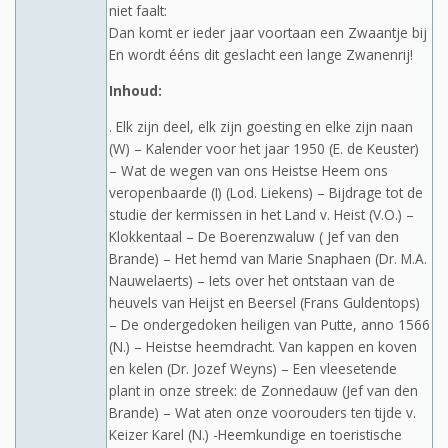
niet faalt:
Dan komt er ieder jaar voortaan een Zwaantje bij
En wordt ééns dit geslacht een lange Zwanenrij!
Inhoud:
. Elk zijn deel, elk zijn goesting en elke zijn naan
(W) – Kalender voor het jaar 1950 (E. de Keuster)
– Wat de wegen van ons Heistse Heem ons
veropenbaarde (I) (Lod. Liekens) – Bijdrage tot de
studie der kermissen in het Land v. Heist (V.O.) –
Klokkentaal – De Boerenzwaluw ( Jef van den
Brande) – Het hemd van Marie Snaphaen (Dr. M.A.
Nauwelaerts) – Iets over het ontstaan van de
heuvels van Heijst en Beersel (Frans Guldentops)
– De ondergedoken heiligen van Putte, anno 1566
(N.) – Heistse heemdracht. Van kappen en koven
en kelen (Dr. Jozef Weyns) – Een vleesetende
plant in onze streek: de Zonnedauw (Jef van den
Brande) – Wat aten onze voorouders ten tijde v.
Keizer Karel (N.) -Heemkundige en toeristische