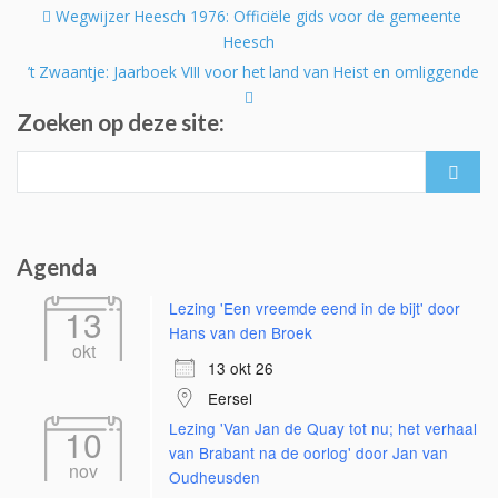
Post
Wegwijzer Heesch 1976: Officiële gids voor de gemeente
navigation
Heesch
’t Zwaantje: Jaarboek VIII voor het land van Heist en omliggende
Zoeken op deze site:
Search
for:
Agenda
Lezing 'Een vreemde eend in de bijt' door
13
Hans van den Broek
okt
13 okt 26
Eersel
Lezing 'Van Jan de Quay tot nu; het verhaal
10
van Brabant na de oorlog' door Jan van
nov
Oudheusden