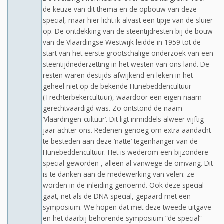
de keuze van dit thema en de opbouw van deze
special, maar hier licht ik alvast een tipje van de sluier
op. De ontdekking van de steentijdresten bij de bouw
van de Vlaardingse Westwijk leidde in 1959 tot de
start van het eerste grootschalige onderzoek van een
steentijdnederzetting in het westen van ons land. De
resten waren destijds afwijkend en leken in het
geheel niet op de bekende Hunebeddencultuur
(Trechterbekercultuur), waardoor een eigen naam
gerechtvaardigd was. Zo ontstond de naam
‘Vlaardingen-cultuur’. Dit ligt inmiddels alweer vijftig
jaar achter ons. Redenen genoeg om extra aandacht
te besteden aan deze ‘natte’ tegenhanger van de
Hunebeddencultuur. Het is wederom een bijzondere
special geworden , alleen al vanwege de omvang. Dit
is te danken aan de medewerking van velen: ze
worden in de inleiding genoemd. Ook deze special
gaat, net als de DNA special, gepaard met een
symposium. We hopen dat met deze tweede uitgave
en het daarbij behorende symposium “de special”