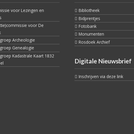
ssie voor Lezingen en
Bibliotheek
s
Bidprentjes
ctie)commissie voor De
Fotobank
k
Monumenten
egroep Archeologie
Rosdoek Archief
egroep Genealogie
egroep Kadastrale Kaart 1832
Digitale Nieuwsbrief
el
Inschrijven via deze link