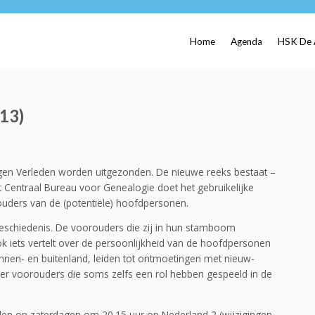
Home
Agenda
HSK De 
013)
orgen Verleden worden uitgezonden. De nieuwe reeks bestaat –
et Centraal Bureau voor Genealogie doet het gebruikelijke
uders van de (potentiële) hoofdpersonen.
schiedenis. De voorouders die zij in hun stamboom
 iets vertelt over de persoonlijkheid van de hoofdpersonen
binnen- en buitenland, leiden tot ontmoetingen met nieuw-
ver voorouders die soms zelfs een rol hebben gespeeld in de
nden op zaterdagen om 20.15 uur op Nederland 2 (wijzigingen