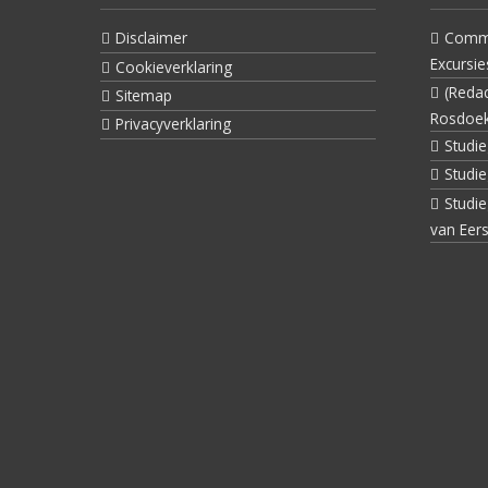
Disclaimer
Commi
Excursie
Cookieverklaring
(Reda
Sitemap
Rosdoe
Privacyverklaring
Studi
Studi
Studi
van Eers