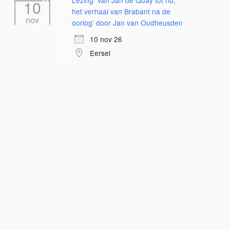
Lezing 'Van Jan de Quay tot nu;
10
het verhaal van Brabant na de
nov
oorlog' door Jan van Oudheusden
10 nov 26
Eersel