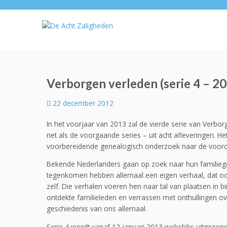
Verborgen verleden (serie 4 – 2
22 december 2012
In het voorjaar van 2013 zal de vierde serie van Verb
net als de voorgaande series – uit acht afleveringen. H
voorbereidende genealogisch onderzoek naar de vooro
Bekende Nederlanders gaan op zoek naar hun familiege
tegenkomen hebben allemaal een eigen verhaal, dat ook
zelf. Die verhalen voeren hen naar tal van plaatsen in 
ontdekte familieleden en verrassen met onthullingen o
geschiedenis van ons allemaal.
Serie 4 wordt vanaf 12 januari 2013 wekelijks uitgezo