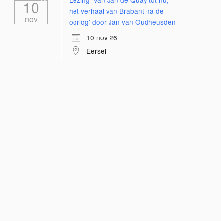
Lezing 'Van Jan de Quay tot nu;
10
het verhaal van Brabant na de
nov
oorlog' door Jan van Oudheusden
10 nov 26
Eersel