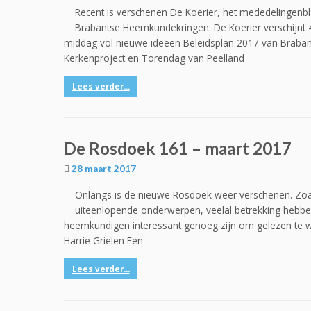
Recent is verschenen De Koerier, het mededelingenb
Brabantse Heemkundekringen. De Koerier verschijnt 4
middag vol nieuwe ideeën Beleidsplan 2017 van Braban
Kerkenproject en Torendag van Peelland
Lees verder...
De Rosdoek 161 – maart 2017
28 maart 2017
Onlangs is de nieuwe Rosdoek weer verschenen. Zoal
uiteenlopende onderwerpen, veelal betrekking hebben
heemkundigen interessant genoeg zijn om gelezen te wo
Harrie Grielen Een
Lees verder...