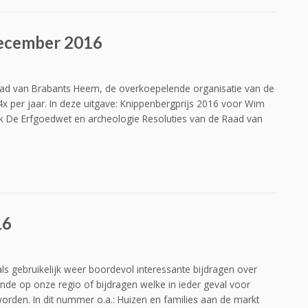
december 2016
lad van Brabants Heem, de overkoepelende organisatie van de
x per jaar. In deze uitgave: Knippenbergprijs 2016 voor Wim
k De Erfgoedwet en archeologie Resoluties van de Raad van
16
s gebruikelijk weer boordevol interessante bijdragen over
de op onze regio of bijdragen welke in ieder geval voor
rden. In dit nummer o.a.: Huizen en families aan de markt