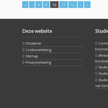
«
‹
8
9
10
11
12
›
»
Deze website
Studi
Disclaimer
Commi
Excursie
Cookieverklaring
(Reda
Sitemap
Rosdoe
Privacyverklaring
Studi
Studi
Studi
van Eers