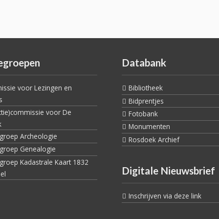
egroepen
Databank
ssie voor Lezingen en
Bibliotheek
s
Bidprentjes
ctie)commissie voor De
Fotobank
k
Monumenten
egroep Archeologie
Rosdoek Archief
egroep Genealogie
egroep Kadastrale Kaart 1832
Digitale Nieuwsbrief
el
Inschrijven via deze link