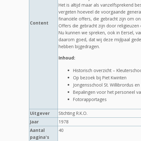
Het is altijd maar als vanzelfsprekend b
vergeten hoeveel de voorgaande generat
financiële offers, die gebracht zijn om 
Content
Offers die gebracht zijn door religieuzen 
Nu kunnen we spreken, ook in Eersel, van
daarom goed, dat wij deze mijlpaal geden
hebben bijgedragen.
Inhoud:
Historisch overzicht – Kleuterscho
Op bezoek bij Piet Kwinten
Jongensschool St. Willibrordus en
Bepalingen voor het personeel va
Fotorapportages
Uitgever
Stichting R.K.O.
Jaar
1978
Aantal
40
pagina's