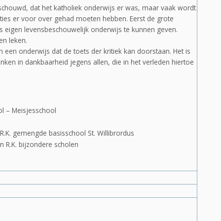
eschouwd, dat het katholiek onderwijs er was, maar vaak wordt
ies er voor over gehad moeten hebben. Eerst de grote
ons eigen levensbeschouwelijk onderwijs te kunnen geven.
en leken.
 een onderwijs dat de toets der kritiek kan doorstaan. Het is
ken in dankbaarheid jegens allen, die in het verleden hiertoe
ol – Meisjesschool
 R.K. gemengde basisschool St. Willibrordus
n R.K. bijzondere scholen