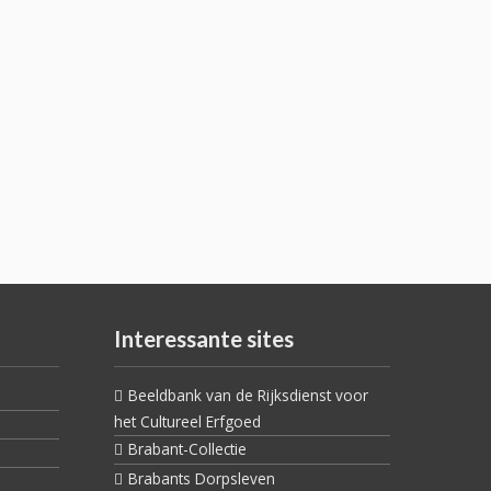
Interessante sites
Beeldbank van de Rijksdienst voor
het Cultureel Erfgoed
Brabant-Collectie
Brabants Dorpsleven