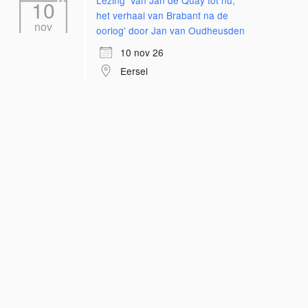
Lezing 'Van Jan de Quay tot nu;
10
het verhaal van Brabant na de
nov
oorlog' door Jan van Oudheusden
10 nov 26
Eersel