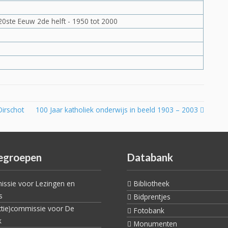
20ste Eeuw 2de helft - 1950 tot 2000
irschot
100 Jaar katholiek onderwijs in beeld 1903 – 2003
egroepen
Databank
ssie voor Lezingen en
Bibliotheek
s
Bidprentjes
ctie)commissie voor De
Fotobank
k
Monumenten