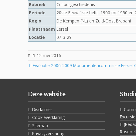
Rubriek
Cultuurgeschiedenis
Periode
20ste Eeuw 1ste helft -1900 tot 1950 en 
Regio
De Kempen (NL) en Zuid-Oost Brabant
Plaatsnaam
Eersel
Locatie
07-3-29
12 mei 2016
Post
Evaluatie 2006-2009 Monumentencommissie Eersel-O
navigation
Deze website
Studi
Disclaimer
Commi
Excursie
Cookieverklaring
(Reda
Sitemap
Rosdoe
Privacyverklaring